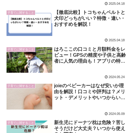
2025.04.18
【徹底比較】トコちゃんベルトと
子育てに関すること
犬印どっちがいい？特徴・違い・
おすすめを解説！
2025.04.18
はろここの口コミと月額料金をレ
子育てに関すること
ビュー！GPSの精度や子供と高齢
者に人気の理由も！アプリの特徴
や使い方
2024.05.24
joieのベビーカーはなぜ安いか理
子育てに関すること
由を解説！口コミや評判は？メリ
ット・デメリットやいつからいつ
まで使えるかも
2024.05.09
新生児にドーナツ枕は危険？苦し
子育てに関すること
そうだけど大丈夫？いつから使え